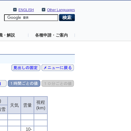
ENGLISH
Other Languages
識・解説
各種申請・ご案内
)
視程
天気
雲量
(km)
積雪
10-