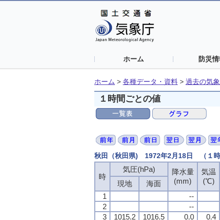
ホーム
防災情
ホーム
>
各種データ・資料
>
過去の気象
１時間ごとの値
秋田（秋田県) 1972年2月18日 （１
気圧(hPa)
降水量
気温
時
(mm)
(℃)
現地
海面
1
--
2
--
3
1015.2
1016.5
0.0
0.4