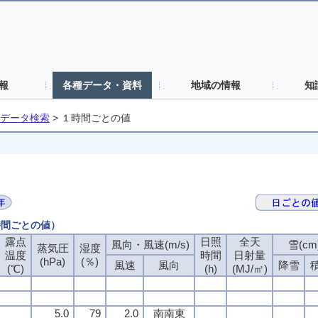
報
各種データ・資料
地域の情報
知
データ検索
>
１時間ごとの値
時間ごとの値）
露点
日照
全天
風向・風速(m/s)
雪(cm
蒸気圧
湿度
温度
時間
日射量
(hPa)
(％)
風速
風向
降雪
(℃)
(h)
(MJ/㎡)
5.0
79
2.0
南南東