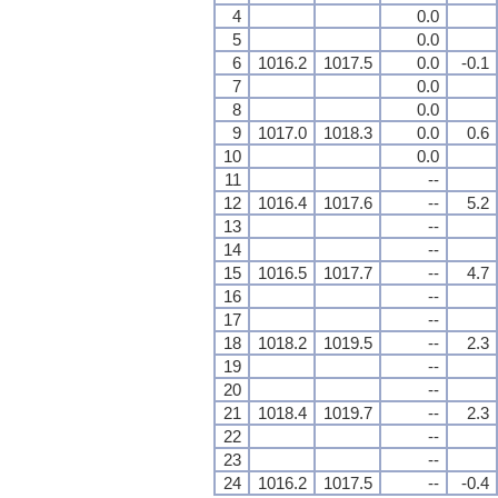
4
0.0
5
0.0
6
1016.2
1017.5
0.0
-0.1
7
0.0
8
0.0
9
1017.0
1018.3
0.0
0.6
10
0.0
11
--
12
1016.4
1017.6
--
5.2
13
--
14
--
15
1016.5
1017.7
--
4.7
16
--
17
--
18
1018.2
1019.5
--
2.3
19
--
20
--
21
1018.4
1019.7
--
2.3
22
--
23
--
24
1016.2
1017.5
--
-0.4