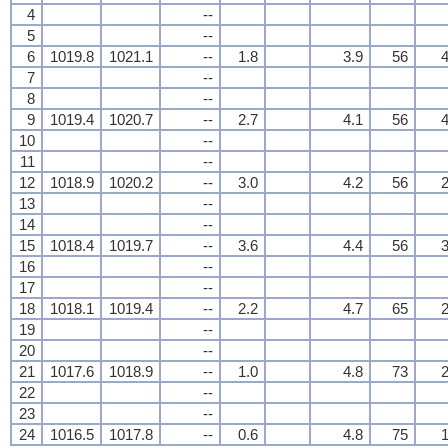
4
--
5
--
6
1019.8
1021.1
--
1.8
3.9
56
4
7
--
8
--
9
1019.4
1020.7
--
2.7
4.1
56
4
10
--
11
--
12
1018.9
1020.2
--
3.0
4.2
56
2
13
--
14
--
15
1018.4
1019.7
--
3.6
4.4
56
3
16
--
17
--
18
1018.1
1019.4
--
2.2
4.7
65
2
19
--
20
--
21
1017.6
1018.9
--
1.0
4.8
73
2
22
--
23
--
24
1016.5
1017.8
--
0.6
4.8
75
1