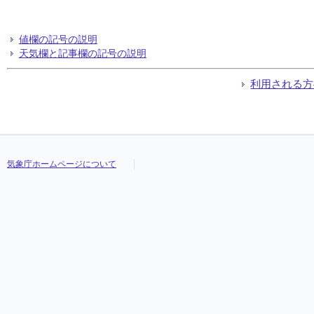
値欄の記号の説明
天気欄と記事欄の記号の説明
利用される方
気象庁ホームページについて