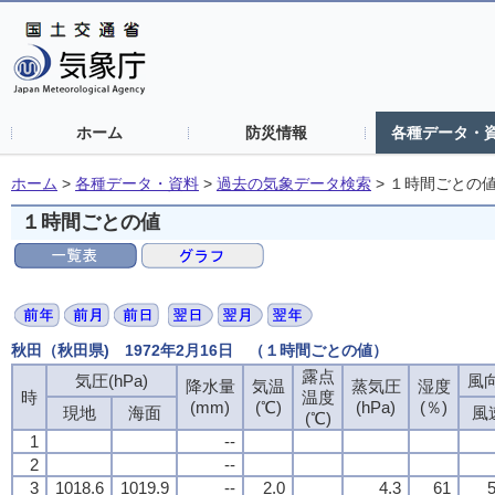
ホーム
防災情報
各種データ・
ホーム
>
各種データ・資料
>
過去の気象データ検索
>
１時間ごとの
１時間ごとの値
秋田（秋田県) 1972年2月16日 （１時間ごとの値）
露点
気圧(hPa)
風向
降水量
気温
蒸気圧
湿度
時
温度
(mm)
(℃)
(hPa)
(％)
現地
海面
風
(℃)
1
--
2
--
3
1018.6
1019.9
--
2.0
4.3
61
5