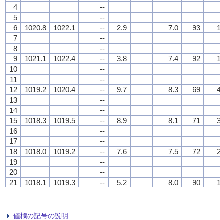
4
4
4
4
--
--
--
--
5
5
5
5
--
--
--
--
6
6
6
6
1020.8
1020.8
1020.8
1020.8
1022.1
1022.1
1022.1
1022.1
--
--
--
--
2.9
2.9
2.9
2.9
7.0
7.0
7.0
7.0
93
93
93
93
1
1
1
1
7
7
7
7
--
--
--
--
8
8
8
8
--
--
--
--
9
9
9
9
1021.1
1021.1
1021.1
1021.1
1022.4
1022.4
1022.4
1022.4
--
--
--
--
3.8
3.8
3.8
3.8
7.4
7.4
7.4
7.4
92
92
92
92
1
1
1
1
10
10
10
10
--
--
--
--
11
11
11
11
--
--
--
--
12
12
12
12
1019.2
1019.2
1019.2
1019.2
1020.4
1020.4
1020.4
1020.4
--
--
--
--
9.7
9.7
9.7
9.7
8.3
8.3
8.3
8.3
69
69
69
69
4
4
4
4
13
13
13
13
--
--
--
--
14
14
14
14
--
--
--
--
15
15
15
15
1018.3
1018.3
1018.3
1018.3
1019.5
1019.5
1019.5
1019.5
--
--
--
--
8.9
8.9
8.9
8.9
8.1
8.1
8.1
8.1
71
71
71
71
3
3
3
3
16
16
16
16
--
--
--
--
17
17
17
17
--
--
--
--
18
18
18
18
1018.0
1018.0
1018.0
1018.0
1019.2
1019.2
1019.2
1019.2
--
--
--
--
7.6
7.6
7.6
7.6
7.5
7.5
7.5
7.5
72
72
72
72
2
2
2
2
19
19
19
19
--
--
--
--
20
20
20
20
--
--
--
--
21
21
21
21
1018.1
1018.1
1018.1
1018.1
1019.3
1019.3
1019.3
1019.3
--
--
--
--
5.2
5.2
5.2
5.2
8.0
8.0
8.0
8.0
90
90
90
90
1
1
1
1
22
22
22
22
--
--
--
--
23
23
23
23
--
--
--
--
24
24
24
24
1017.3
1017.3
1017.3
1017.3
1018.6
1018.6
1018.6
1018.6
--
--
--
--
3.7
3.7
3.7
3.7
7.3
7.3
7.3
7.3
91
91
91
91
0
0
0
0
値欄の記号の説明