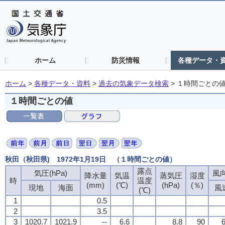
ホーム
防災情報
各種データ・
ホーム
>
各種データ・資料
>
過去の気象データ検索
>
１時間ごとの
１時間ごとの値
秋田（秋田県) 1972年1月19日 （１時間ごとの値）
露点
露点
露点
露点
気圧(hPa)
気圧(hPa)
気圧(hPa)
気圧(hPa)
風向
風向
風向
風向
降水量
降水量
降水量
降水量
気温
気温
気温
気温
蒸気圧
蒸気圧
蒸気圧
蒸気圧
湿度
湿度
湿度
湿度
時
時
時
時
温度
温度
温度
温度
(mm)
(mm)
(mm)
(mm)
(℃)
(℃)
(℃)
(℃)
(hPa)
(hPa)
(hPa)
(hPa)
(％)
(％)
(％)
(％)
現地
現地
現地
現地
海面
海面
海面
海面
風
風
風
風
(℃)
(℃)
(℃)
(℃)
1
1
1
1
0.5
0.5
0.5
0.5
2
2
2
2
3.5
3.5
3.5
3.5
3
3
3
3
1020.7
1020.7
1020.7
1020.7
1021.9
1021.9
1021.9
1021.9
--
--
--
--
6.6
6.6
6.6
6.6
8.8
8.8
8.8
8.8
90
90
90
90
6
6
6
6