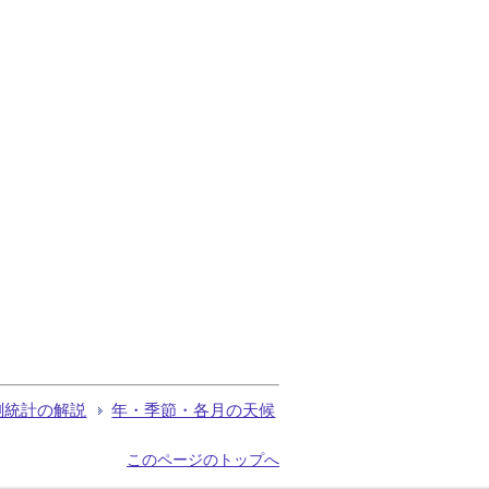
測統計の解説
年・季節・各月の天候
このページのトップへ