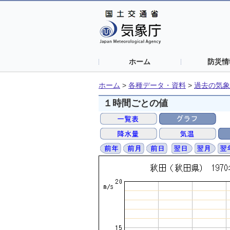
ホーム
防災情
ホーム
>
各種データ・資料
>
過去の気象
１時間ごとの値