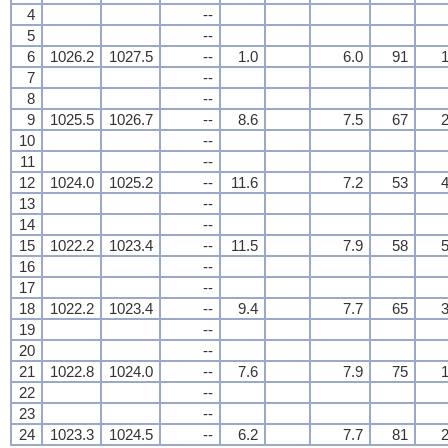
4
--
5
--
6
1026.2
1027.5
--
1.0
6.0
91
1
7
--
8
--
9
1025.5
1026.7
--
8.6
7.5
67
2
10
--
11
--
12
1024.0
1025.2
--
11.6
7.2
53
4
13
--
14
--
15
1022.2
1023.4
--
11.5
7.9
58
5
16
--
17
--
18
1022.2
1023.4
--
9.4
7.7
65
3
19
--
20
--
21
1022.8
1024.0
--
7.6
7.9
75
1
22
--
23
--
24
1023.3
1024.5
--
6.2
7.7
81
2