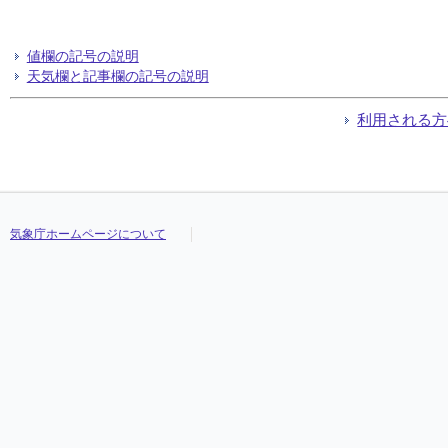
値欄の記号の説明
天気欄と記事欄の記号の説明
利用される方
気象庁ホームページについて