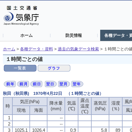
ホーム
防災情報
各種データ・
ホーム
>
各種データ・資料
>
過去の気象データ検索
>
１時間ごとの
１時間ごとの値
秋田（秋田県) 1970年4月22日 （１時間ごとの値）
露点
気圧(hPa)
風向
降水量
気温
蒸気圧
湿度
時
温度
(mm)
(℃)
(hPa)
(％)
現地
海面
風
(℃)
1
--
2
--
3
1025.1
1026.4
--
0.9
5.8
89
0