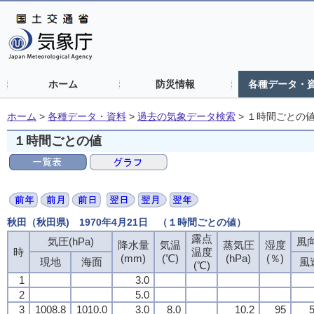
ホーム
防災情報
各種データ・
ホーム
>
各種データ・資料
>
過去の気象データ検索
>
１時間ごとの
１時間ごとの値
秋田（秋田県) 1970年4月21日 （１時間ごとの値）
露点
気圧(hPa)
風向
降水量
気温
蒸気圧
湿度
時
温度
(mm)
(℃)
(hPa)
(％)
現地
海面
風
(℃)
1
3.0
2
5.0
3
1008.8
1010.0
3.0
8.0
10.2
95
5