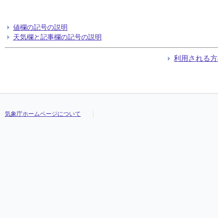
値欄の記号の説明
天気欄と記事欄の記号の説明
利用される方
気象庁ホームページについて