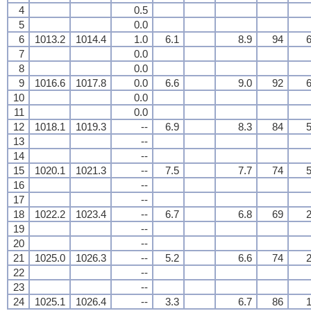
4
0.5
5
0.0
6
1013.2
1014.4
1.0
6.1
8.9
94
6
7
0.0
8
0.0
9
1016.6
1017.8
0.0
6.6
9.0
92
6
10
0.0
11
0.0
12
1018.1
1019.3
--
6.9
8.3
84
5
13
--
14
--
15
1020.1
1021.3
--
7.5
7.7
74
5
16
--
17
--
18
1022.2
1023.4
--
6.7
6.8
69
2
19
--
20
--
21
1025.0
1026.3
--
5.2
6.6
74
2
22
--
23
--
24
1025.1
1026.4
--
3.3
6.7
86
1