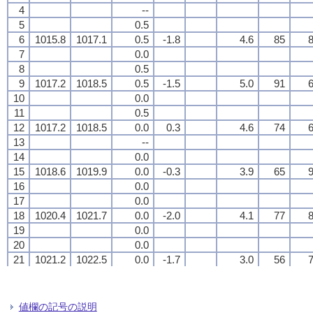
4
4
4
4
--
--
--
--
5
5
5
5
0.5
0.5
0.5
0.5
6
6
6
6
1015.8
1015.8
1015.8
1015.8
1017.1
1017.1
1017.1
1017.1
0.5
0.5
0.5
0.5
-1.8
-1.8
-1.8
-1.8
4.6
4.6
4.6
4.6
85
85
85
85
8
8
8
8
7
7
7
7
0.0
0.0
0.0
0.0
8
8
8
8
0.5
0.5
0.5
0.5
9
9
9
9
1017.2
1017.2
1017.2
1017.2
1018.5
1018.5
1018.5
1018.5
0.5
0.5
0.5
0.5
-1.5
-1.5
-1.5
-1.5
5.0
5.0
5.0
5.0
91
91
91
91
6
6
6
6
10
10
10
10
0.0
0.0
0.0
0.0
11
11
11
11
0.5
0.5
0.5
0.5
12
12
12
12
1017.2
1017.2
1017.2
1017.2
1018.5
1018.5
1018.5
1018.5
0.0
0.0
0.0
0.0
0.3
0.3
0.3
0.3
4.6
4.6
4.6
4.6
74
74
74
74
6
6
6
6
13
13
13
13
--
--
--
--
14
14
14
14
0.0
0.0
0.0
0.0
15
15
15
15
1018.6
1018.6
1018.6
1018.6
1019.9
1019.9
1019.9
1019.9
0.0
0.0
0.0
0.0
-0.3
-0.3
-0.3
-0.3
3.9
3.9
3.9
3.9
65
65
65
65
9
9
9
9
16
16
16
16
0.0
0.0
0.0
0.0
17
17
17
17
0.0
0.0
0.0
0.0
18
18
18
18
1020.4
1020.4
1020.4
1020.4
1021.7
1021.7
1021.7
1021.7
0.0
0.0
0.0
0.0
-2.0
-2.0
-2.0
-2.0
4.1
4.1
4.1
4.1
77
77
77
77
8
8
8
8
19
19
19
19
0.0
0.0
0.0
0.0
20
20
20
20
0.0
0.0
0.0
0.0
21
21
21
21
1021.2
1021.2
1021.2
1021.2
1022.5
1022.5
1022.5
1022.5
0.0
0.0
0.0
0.0
-1.7
-1.7
-1.7
-1.7
3.0
3.0
3.0
3.0
56
56
56
56
7
7
7
7
22
22
22
22
0.0
0.0
0.0
0.0
23
23
23
23
0.0
0.0
0.0
0.0
24
24
24
24
1020.9
1020.9
1020.9
1020.9
1022.2
1022.2
1022.2
1022.2
0.0
0.0
0.0
0.0
-2.8
-2.8
-2.8
-2.8
3.7
3.7
3.7
3.7
74
74
74
74
4
4
4
4
値欄の記号の説明