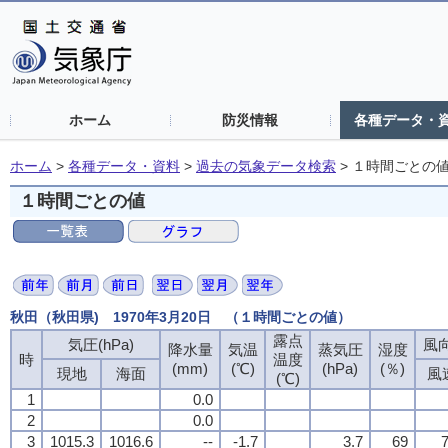
ホーム
防災情報
各種データ・
ホーム
>
各種データ・資料
>
過去の気象データ検索
>
１時間ごとの
１時間ごとの値
秋田（秋田県) 1970年3月20日 （１時間ごとの値）
露点
露点
露点
露点
気圧(hPa)
気圧(hPa)
気圧(hPa)
気圧(hPa)
風向
風向
風向
風向
降水量
降水量
降水量
降水量
気温
気温
気温
気温
蒸気圧
蒸気圧
蒸気圧
蒸気圧
湿度
湿度
湿度
湿度
時
時
時
時
温度
温度
温度
温度
(mm)
(mm)
(mm)
(mm)
(℃)
(℃)
(℃)
(℃)
(hPa)
(hPa)
(hPa)
(hPa)
(％)
(％)
(％)
(％)
現地
現地
現地
現地
海面
海面
海面
海面
風
風
風
風
(℃)
(℃)
(℃)
(℃)
1
1
1
1
0.0
0.0
0.0
0.0
2
2
2
2
0.0
0.0
0.0
0.0
3
3
3
3
1015.3
1015.3
1015.3
1015.3
1016.6
1016.6
1016.6
1016.6
--
--
--
--
-1.7
-1.7
-1.7
-1.7
3.7
3.7
3.7
3.7
69
69
69
69
7
7
7
7