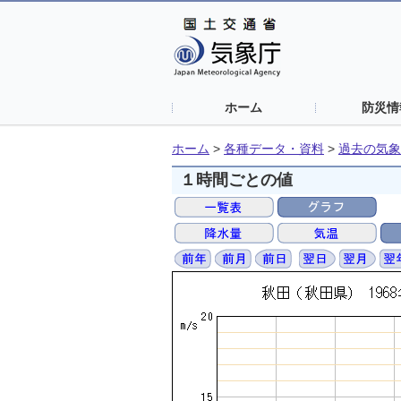
ホーム
防災情
ホーム
>
各種データ・資料
>
過去の気象
１時間ごとの値