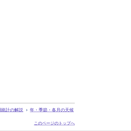
測統計の解説
年・季節・各月の天候
このページのトップへ