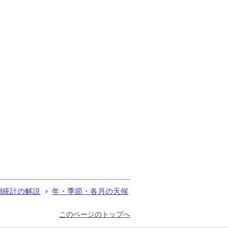
測統計の解説
年・季節・各月の天候
このページのトップへ