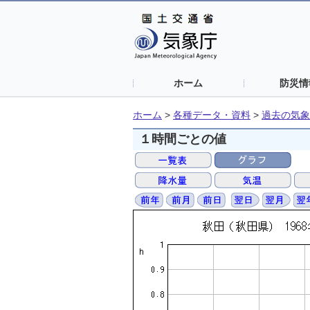
ホーム
防災情
ホーム
>
各種データ・資料
>
過去の気象
１時間ごとの値