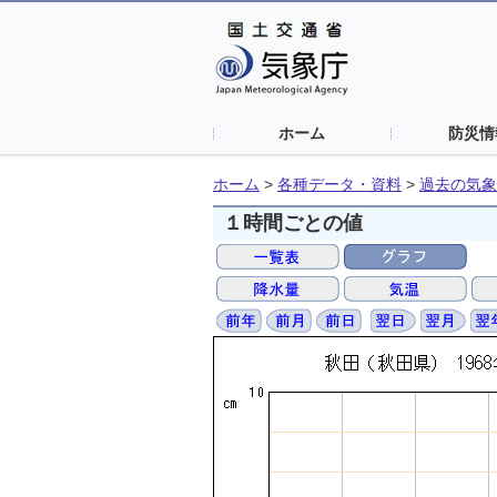
ホーム
防災情
ホーム
>
各種データ・資料
>
過去の気象
１時間ごとの値