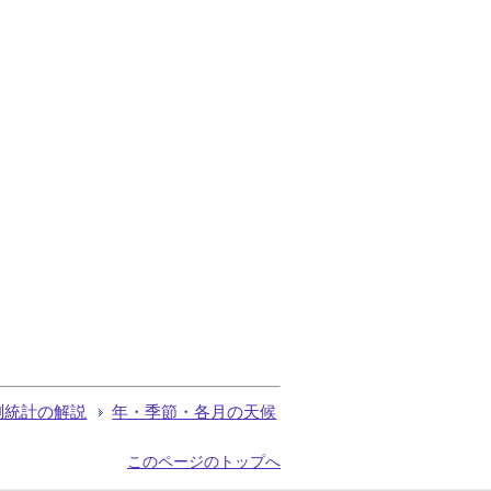
測統計の解説
年・季節・各月の天候
このページのトップへ