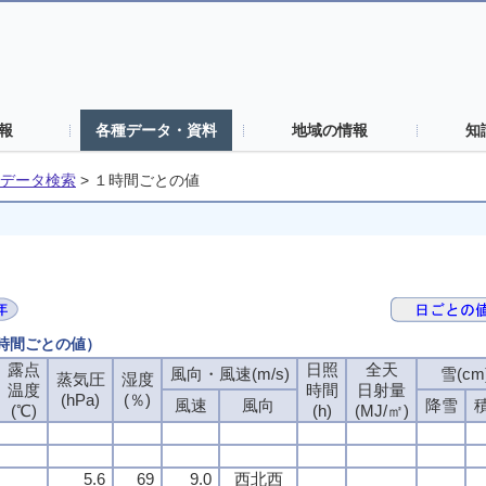
報
各種データ・資料
地域の情報
知
データ検索
>
１時間ごとの値
１時間ごとの値）
露点
露点
露点
露点
日照
日照
日照
日照
全天
全天
全天
全天
風向・風速(m/s)
風向・風速(m/s)
風向・風速(m/s)
風向・風速(m/s)
雪(cm
雪(cm
雪(cm
雪(cm
蒸気圧
蒸気圧
蒸気圧
蒸気圧
湿度
湿度
湿度
湿度
温度
温度
温度
温度
時間
時間
時間
時間
日射量
日射量
日射量
日射量
(hPa)
(hPa)
(hPa)
(hPa)
(％)
(％)
(％)
(％)
風速
風速
風速
風速
風向
風向
風向
風向
降雪
降雪
降雪
降雪
(℃)
(℃)
(℃)
(℃)
(h)
(h)
(h)
(h)
(MJ/㎡)
(MJ/㎡)
(MJ/㎡)
(MJ/㎡)
5.6
5.6
5.6
5.6
69
69
69
69
9.0
9.0
9.0
9.0
西北西
西北西
西北西
西北西