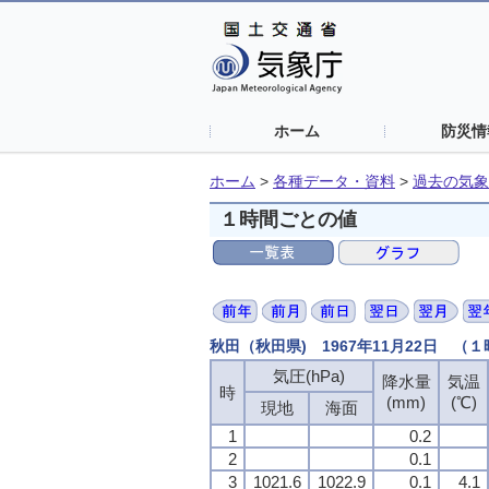
ホーム
防災情
ホーム
>
各種データ・資料
>
過去の気象
１時間ごとの値
秋田（秋田県) 1967年11月22日 （
気圧(hPa)
気圧(hPa)
気圧(hPa)
気圧(hPa)
降水量
降水量
降水量
降水量
気温
気温
気温
気温
時
時
時
時
(mm)
(mm)
(mm)
(mm)
(℃)
(℃)
(℃)
(℃)
現地
現地
現地
現地
海面
海面
海面
海面
1
1
1
1
0.2
0.2
0.2
0.2
2
2
2
2
0.1
0.1
0.1
0.1
3
3
3
3
1021.6
1021.6
1021.6
1021.6
1022.9
1022.9
1022.9
1022.9
0.1
0.1
0.1
0.1
4.1
4.1
4.1
4.1