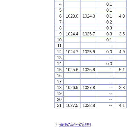
4
4
4
4
0.1
0.1
0.1
0.1
5
5
5
5
0.1
0.1
0.1
0.1
6
6
6
6
1023.0
1023.0
1023.0
1023.0
1024.3
1024.3
1024.3
1024.3
0.1
0.1
0.1
0.1
4.0
4.0
4.0
4.0
7
7
7
7
0.2
0.2
0.2
0.2
8
8
8
8
0.3
0.3
0.3
0.3
9
9
9
9
1024.4
1024.4
1024.4
1024.4
1025.7
1025.7
1025.7
1025.7
0.3
0.3
0.3
0.3
3.5
3.5
3.5
3.5
10
10
10
10
0.1
0.1
0.1
0.1
11
11
11
11
--
--
--
--
12
12
12
12
1024.7
1024.7
1024.7
1024.7
1025.9
1025.9
1025.9
1025.9
0.0
0.0
0.0
0.0
4.9
4.9
4.9
4.9
13
13
13
13
--
--
--
--
14
14
14
14
0.0
0.0
0.0
0.0
15
15
15
15
1025.6
1025.6
1025.6
1025.6
1026.9
1026.9
1026.9
1026.9
--
--
--
--
5.1
5.1
5.1
5.1
16
16
16
16
--
--
--
--
17
17
17
17
--
--
--
--
18
18
18
18
1026.5
1026.5
1026.5
1026.5
1027.8
1027.8
1027.8
1027.8
--
--
--
--
2.8
2.8
2.8
2.8
19
19
19
19
--
--
--
--
20
20
20
20
--
--
--
--
21
21
21
21
1027.5
1027.5
1027.5
1027.5
1028.8
1028.8
1028.8
1028.8
--
--
--
--
4.1
4.1
4.1
4.1
22
22
22
22
--
--
--
--
23
23
23
23
--
--
--
--
24
24
24
24
1027.3
1027.3
1027.3
1027.3
1028.6
1028.6
1028.6
1028.6
--
--
--
--
2.3
2.3
2.3
2.3
値欄の記号の説明