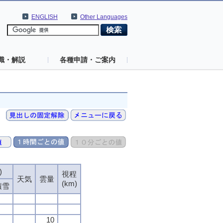
ENGLISH
Other Languages
識・解説
各種申請・ご案内
)
)
)
)
視程
視程
視程
視程
天気
天気
天気
天気
雲量
雲量
雲量
雲量
(km)
(km)
(km)
(km)
積雪
積雪
積雪
積雪
10
10
10
10