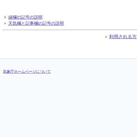
値欄の記号の説明
天気欄と記事欄の記号の説明
利用される方
気象庁ホームページについて