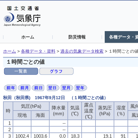
ホーム
防災情報
各種データ・
ホーム
>
各種データ・資料
>
過去の気象データ検索
>
１時間ごとの
１時間ごとの値
秋田（秋田県) 1967年9月12日 （１時間ごとの値）
露点
気圧(hPa)
風向
降水量
気温
蒸気圧
湿度
時
温度
(mm)
(℃)
(hPa)
(％)
現地
海面
風
(℃)
1
--
2
--
3
1002.4
1003.6
0.0
18.3
19.1
91
1