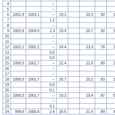
4
--
5
--
6
1001.9
1003.1
--
19.1
20.3
92
1
7
1.2
8
--
9
1002.8
1004.0
1.3
19.4
20.7
92
3
10
--
11
--
12
1001.1
1002.2
--
24.4
23.3
76
2
13
0.0
14
0.0
15
1000.5
1001.7
--
22.4
21.6
80
2
16
--
17
--
18
1000.5
1001.7
--
20.7
20.2
83
1
19
0.0
20
0.1
21
1000.5
1001.7
--
19.3
19.4
87
0
22
--
23
0.1
24
999.6
1000.8
2.4
20.5
21.4
89
4