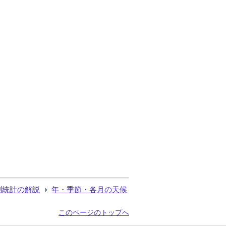
測統計の解説
年・季節・各月の天候
このページのトップへ