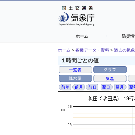
ホーム
防災情
ホーム
>
各種データ・資料
>
過去の気象
１時間ごとの値