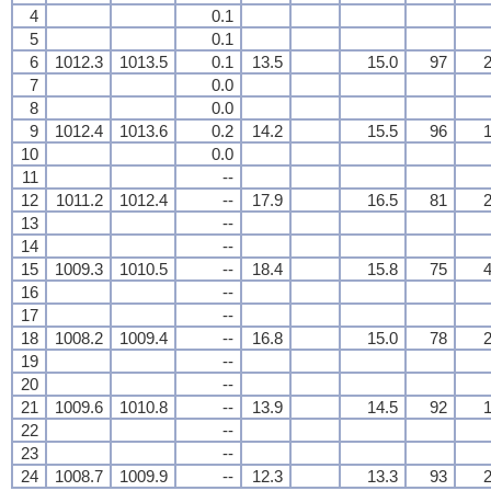
4
0.1
5
0.1
6
1012.3
1013.5
0.1
13.5
15.0
97
2
7
0.0
8
0.0
9
1012.4
1013.6
0.2
14.2
15.5
96
1
10
0.0
11
--
12
1011.2
1012.4
--
17.9
16.5
81
2
13
--
14
--
15
1009.3
1010.5
--
18.4
15.8
75
4
16
--
17
--
18
1008.2
1009.4
--
16.8
15.0
78
2
19
--
20
--
21
1009.6
1010.8
--
13.9
14.5
92
1
22
--
23
--
24
1008.7
1009.9
--
12.3
13.3
93
2