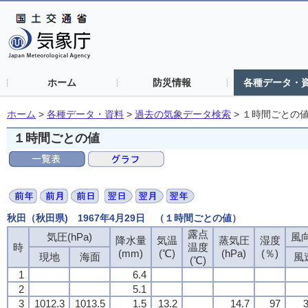
ホーム
防災情報
各種データ・
ホーム
>
各種データ・資料
>
過去の気象データ検索
>
１時間ごとの
１時間ごとの値
秋田（秋田県) 1967年4月29日 （１時間ごとの値）
露点
気圧(hPa)
風向
降水量
気温
蒸気圧
湿度
時
温度
(mm)
(℃)
(hPa)
(％)
現地
海面
風
(℃)
1
6.4
2
5.1
3
1012.3
1013.5
1.5
13.2
14.7
97
3