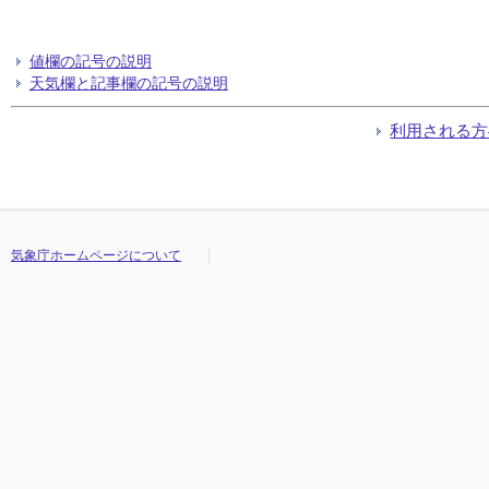
値欄の記号の説明
天気欄と記事欄の記号の説明
利用される方
気象庁ホームページについて