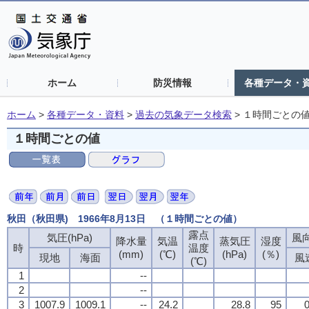
ホーム
防災情報
各種データ・
ホーム
>
各種データ・資料
>
過去の気象データ検索
>
１時間ごとの
１時間ごとの値
秋田（秋田県) 1966年8月13日 （１時間ごとの値）
露点
気圧(hPa)
風向
降水量
気温
蒸気圧
湿度
時
温度
(mm)
(℃)
(hPa)
(％)
現地
海面
風
(℃)
1
--
2
--
3
1007.9
1009.1
--
24.2
28.8
95
0