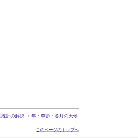
測統計の解説
年・季節・各月の天候
このページのトップへ