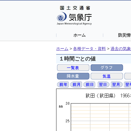
ホーム
防災情
ホーム
>
各種データ・資料
>
過去の気象
１時間ごとの値