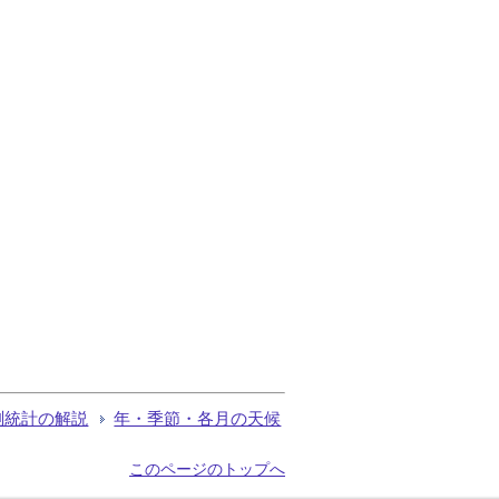
測統計の解説
年・季節・各月の天候
このページのトップへ