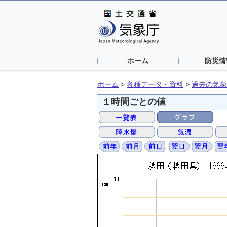
ホーム
防災情
ホーム
>
各種データ・資料
>
過去の気象
１時間ごとの値