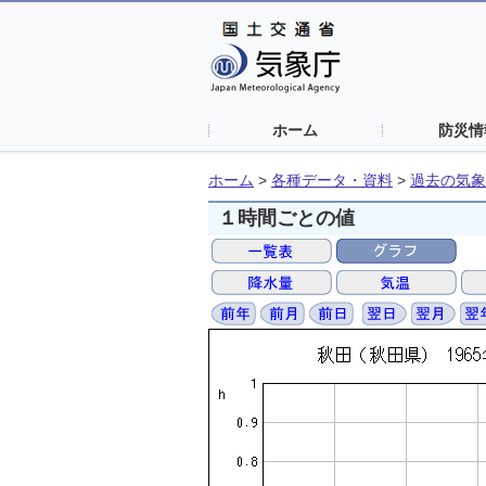
ホーム
防災情
ホーム
>
各種データ・資料
>
過去の気象
１時間ごとの値