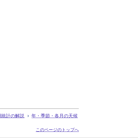
測統計の解説
年・季節・各月の天候
このページのトップへ