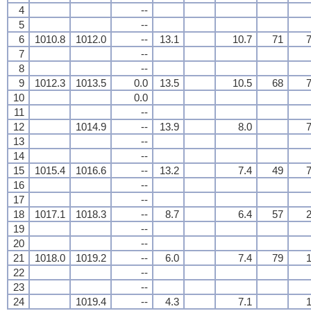
4
--
5
--
6
1010.8
1012.0
--
13.1
10.7
71
7
7
--
8
--
9
1012.3
1013.5
0.0
13.5
10.5
68
7
10
0.0
11
--
12
1014.9
--
13.9
8.0
7
13
--
14
--
15
1015.4
1016.6
--
13.2
7.4
49
7
16
--
17
--
18
1017.1
1018.3
--
8.7
6.4
57
2
19
--
20
--
21
1018.0
1019.2
--
6.0
7.4
79
1
22
--
23
--
24
1019.4
--
4.3
7.1
1