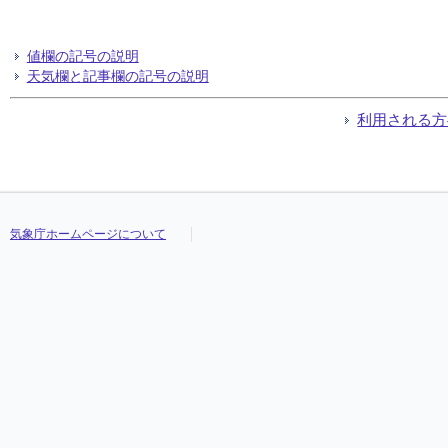
値欄の記号の説明
天気欄と記事欄の記号の説明
利用される方
気象庁ホームページについて