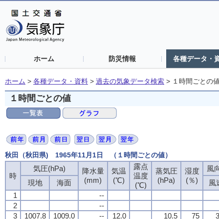
ホーム
防災情報
各種データ・
ホーム
>
各種データ・資料
>
過去の気象データ検索
>
１時間ごとの
１時間ごとの値
秋田（秋田県) 1965年11月1日 （１時間ごとの値）
露点
気圧(hPa)
風向
降水量
気温
蒸気圧
湿度
時
温度
(mm)
(℃)
(hPa)
(％)
現地
海面
風
(℃)
1
--
2
--
3
1007.8
1009.0
--
12.0
10.5
75
3