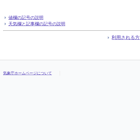
値欄の記号の説明
天気欄と記事欄の記号の説明
利用される方
気象庁ホームページについて