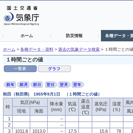
ホーム
防災情報
各種データ・
ホーム
>
各種データ・資料
>
過去の気象データ検索
>
１時間ごとの
１時間ごとの値
秋田（秋田県) 1965年9月1日 （１時間ごとの値）
露点
気圧(hPa)
風向
降水量
気温
蒸気圧
湿度
時
温度
(mm)
(℃)
(hPa)
(％)
現地
海面
風
(℃)
1
--
2
--
3
1011.8
1013.0
--
17.5
15.6
78
3