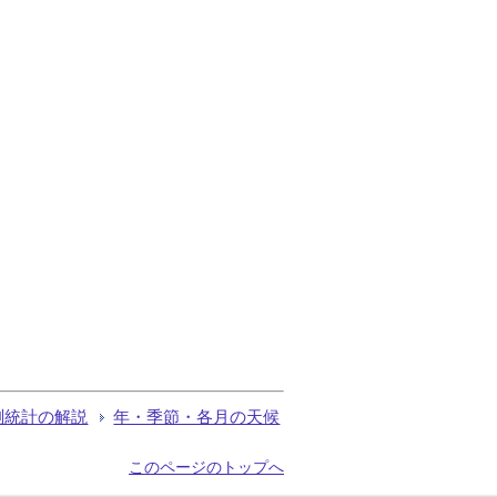
測統計の解説
年・季節・各月の天候
このページのトップへ