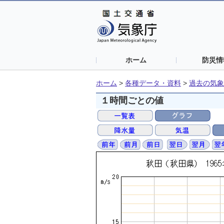
ホーム
防災情
ホーム
>
各種データ・資料
>
過去の気象
１時間ごとの値