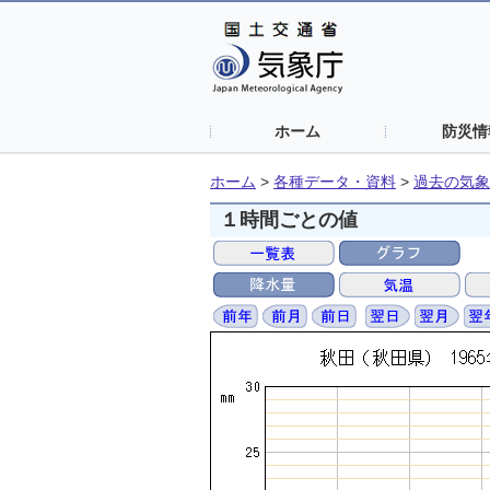
ホーム
防災情
ホーム
>
各種データ・資料
>
過去の気象
１時間ごとの値