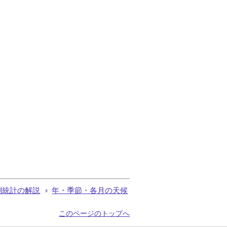
測統計の解説
年・季節・各月の天候
このページのトップへ