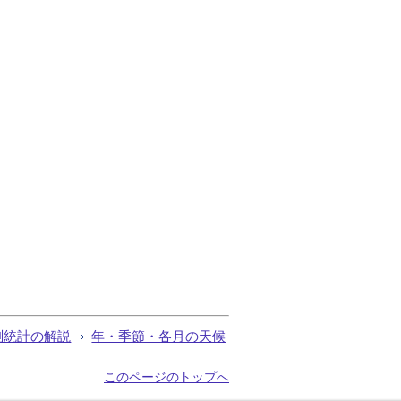
測統計の解説
年・季節・各月の天候
このページのトップへ