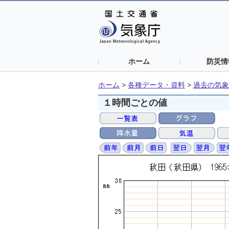
ホーム
防災情
ホーム
>
各種データ・資料
>
過去の気象
１時間ごとの値