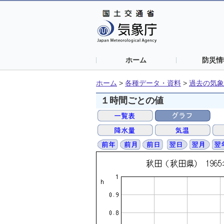
ホーム
防災情
ホーム
>
各種データ・資料
>
過去の気象
１時間ごとの値