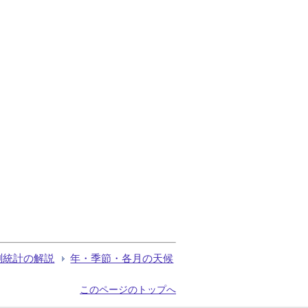
測統計の解説
年・季節・各月の天候
このページのトップへ