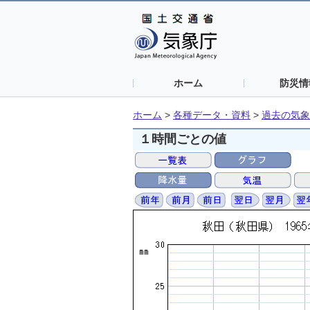
ホーム
防災情
ホーム
>
各種データ・資料
>
過去の気象
１時間ごとの値