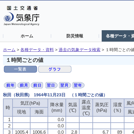
ホーム
防災情報
各種データ・
ホーム
>
各種データ・資料
>
過去の気象データ検索
>
１時間ごとの
１時間ごとの値
秋田（秋田県) 1964年11月23日 （１時間ごとの値）
露点
気圧(hPa)
風向
降水量
気温
蒸気圧
湿度
時
温度
(mm)
(℃)
(hPa)
(％)
現地
海面
風
(℃)
1
0.0
2
0.0
3
1005.4
1006.6
0.0
2.8
6.7
89
4