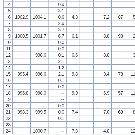
4
0.9
5
3.1
6
1002.9
1004.1
0.6
4.3
7.2
87
5
7
2.9
8
3.7
9
1000.5
1001.7
6.7
6.1
8.8
93
2
10
0.0
11
0.0
12
998.6
0.1
6.6
8.8
3
13
2.1
14
1.2
15
995.4
996.6
2.1
9.8
9.4
78
11
16
0.1
17
0.0
18
996.8
998.0
--
9.9
6.9
57
11
19
--
20
0.0
21
998.3
999.5
0.0
7.4
7.0
68
8
22
0.1
23
--
24
1000.7
--
7.8
4.8
12