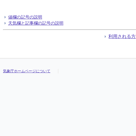
値欄の記号の説明
天気欄と記事欄の記号の説明
利用される方
気象庁ホームページについて