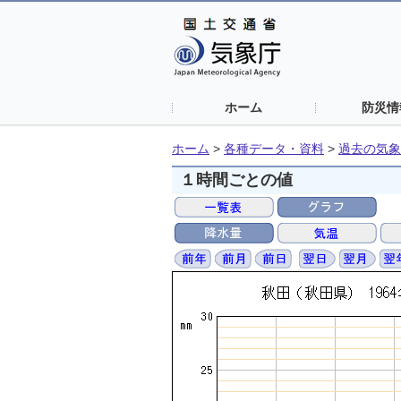
ホーム
防災情
ホーム
>
各種データ・資料
>
過去の気象
１時間ごとの値