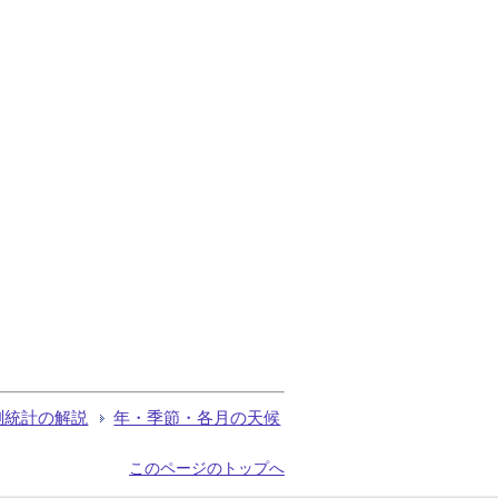
測統計の解説
年・季節・各月の天候
このページのトップへ