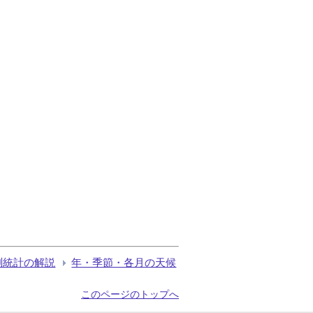
測統計の解説
年・季節・各月の天候
このページのトップへ