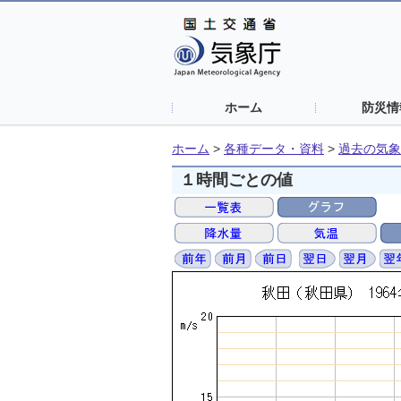
ホーム
防災情
ホーム
>
各種データ・資料
>
過去の気象
１時間ごとの値