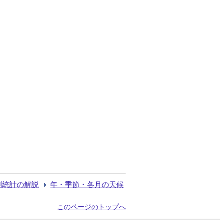
測統計の解説
年・季節・各月の天候
このページのトップへ