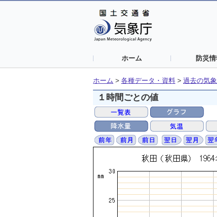
ホーム
防災情
ホーム
>
各種データ・資料
>
過去の気象
１時間ごとの値