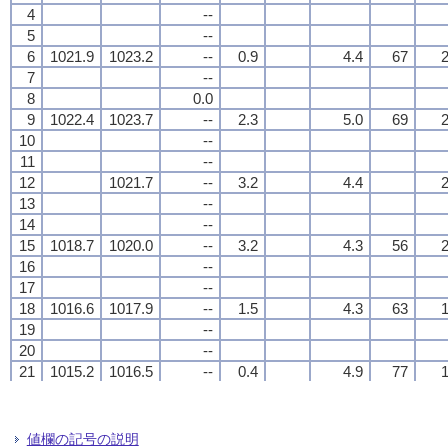
4
4
4
4
--
--
--
--
5
5
5
5
--
--
--
--
6
6
6
6
1021.9
1021.9
1021.9
1021.9
1023.2
1023.2
1023.2
1023.2
--
--
--
--
0.9
0.9
0.9
0.9
4.4
4.4
4.4
4.4
67
67
67
67
2
2
2
2
7
7
7
7
--
--
--
--
8
8
8
8
0.0
0.0
0.0
0.0
9
9
9
9
1022.4
1022.4
1022.4
1022.4
1023.7
1023.7
1023.7
1023.7
--
--
--
--
2.3
2.3
2.3
2.3
5.0
5.0
5.0
5.0
69
69
69
69
2
2
2
2
10
10
10
10
--
--
--
--
11
11
11
11
--
--
--
--
12
12
12
12
1021.7
1021.7
1021.7
1021.7
--
--
--
--
3.2
3.2
3.2
3.2
4.4
4.4
4.4
4.4
2
2
2
2
13
13
13
13
--
--
--
--
14
14
14
14
--
--
--
--
15
15
15
15
1018.7
1018.7
1018.7
1018.7
1020.0
1020.0
1020.0
1020.0
--
--
--
--
3.2
3.2
3.2
3.2
4.3
4.3
4.3
4.3
56
56
56
56
2
2
2
2
16
16
16
16
--
--
--
--
17
17
17
17
--
--
--
--
18
18
18
18
1016.6
1016.6
1016.6
1016.6
1017.9
1017.9
1017.9
1017.9
--
--
--
--
1.5
1.5
1.5
1.5
4.3
4.3
4.3
4.3
63
63
63
63
1
1
1
1
19
19
19
19
--
--
--
--
20
20
20
20
--
--
--
--
21
21
21
21
1015.2
1015.2
1015.2
1015.2
1016.5
1016.5
1016.5
1016.5
--
--
--
--
0.4
0.4
0.4
0.4
4.9
4.9
4.9
4.9
77
77
77
77
1
1
1
1
22
22
22
22
--
--
--
--
23
23
23
23
--
--
--
--
24
24
24
24
1014.1
1014.1
1014.1
1014.1
0.0
0.0
0.0
0.0
0.6
0.6
0.6
0.6
5.6
5.6
5.6
5.6
3
3
3
3
値欄の記号の説明