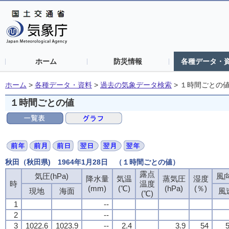
ホーム
防災情報
各種データ・
ホーム
>
各種データ・資料
>
過去の気象データ検索
>
１時間ごとの
１時間ごとの値
秋田（秋田県) 1964年1月28日 （１時間ごとの値）
露点
露点
露点
露点
気圧(hPa)
気圧(hPa)
気圧(hPa)
気圧(hPa)
風向
風向
風向
風向
降水量
降水量
降水量
降水量
気温
気温
気温
気温
蒸気圧
蒸気圧
蒸気圧
蒸気圧
湿度
湿度
湿度
湿度
時
時
時
時
温度
温度
温度
温度
(mm)
(mm)
(mm)
(mm)
(℃)
(℃)
(℃)
(℃)
(hPa)
(hPa)
(hPa)
(hPa)
(％)
(％)
(％)
(％)
現地
現地
現地
現地
海面
海面
海面
海面
風
風
風
風
(℃)
(℃)
(℃)
(℃)
1
1
1
1
--
--
--
--
2
2
2
2
--
--
--
--
3
3
3
3
1022.6
1022.6
1022.6
1022.6
1023.9
1023.9
1023.9
1023.9
--
--
--
--
2.4
2.4
2.4
2.4
3.9
3.9
3.9
3.9
54
54
54
54
5
5
5
5