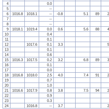
4
0.0
5
--
6
1016.8
1018.1
--
-0.8
5.1
89
2
7
--
8
--
9
1018.1
1019.4
0.0
0.6
5.6
88
4
10
0.4
11
0.1
12
1017.6
0.1
3.3
5
13
0.1
14
0.6
15
1016.3
1017.5
0.2
3.2
6.8
89
3
16
0.1
17
0.0
18
1016.8
1018.0
2.5
4.0
7.4
91
2
19
0.7
20
1.0
21
1016.6
1017.9
0.8
3.8
7.5
94
2
22
0.9
23
0.3
24
1016.8
--
3.7
2