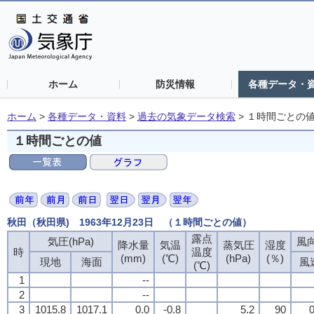
ホーム
防災情報
各種データ・
ホーム
>
各種データ・資料
>
過去の気象データ検索
>
１時間ごとの
１時間ごとの値
秋田（秋田県) 1963年12月23日 （１時間ごとの値）
露点
気圧(hPa)
風向
降水量
気温
蒸気圧
湿度
時
温度
(mm)
(℃)
(hPa)
(％)
現地
海面
風
(℃)
1
--
2
--
3
1015.8
1017.1
0.0
-0.8
5.2
90
0