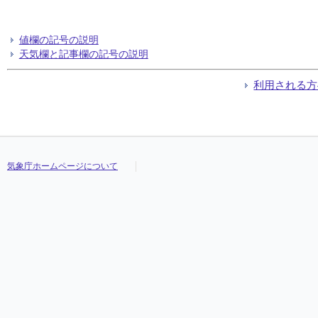
値欄の記号の説明
天気欄と記事欄の記号の説明
利用される方
気象庁ホームページについて