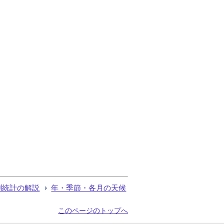
測統計の解説
年・季節・各月の天候
このページのトップへ