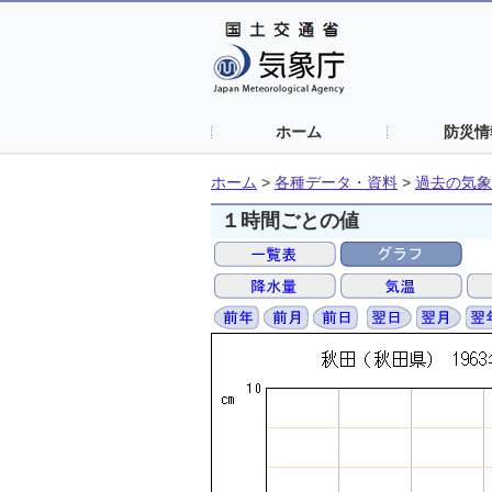
ホーム
防災情
ホーム
>
各種データ・資料
>
過去の気象
１時間ごとの値