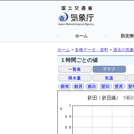
ホーム
防災情
ホーム
>
各種データ・資料
>
過去の気象
１時間ごとの値