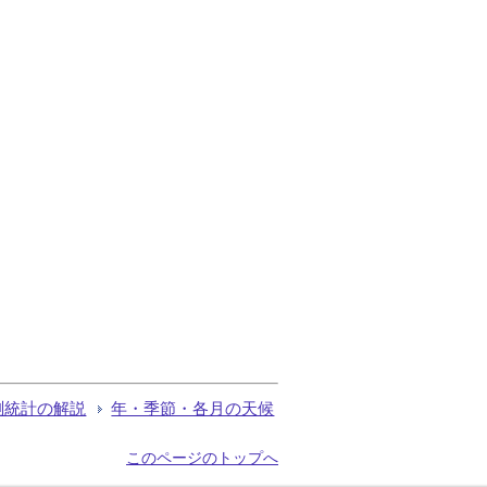
測統計の解説
年・季節・各月の天候
このページのトップへ