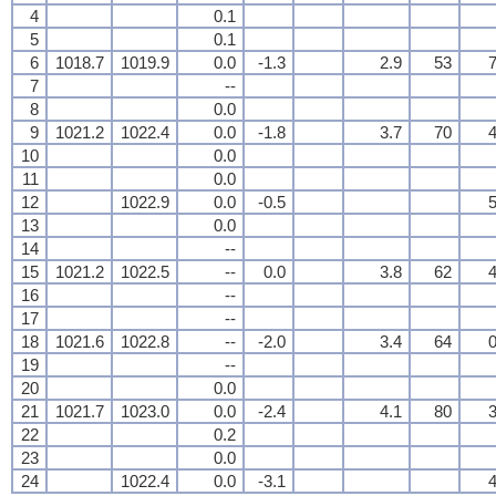
4
0.1
5
0.1
6
1018.7
1019.9
0.0
-1.3
2.9
53
7
7
--
8
0.0
9
1021.2
1022.4
0.0
-1.8
3.7
70
4
10
0.0
11
0.0
12
1022.9
0.0
-0.5
5
13
0.0
14
--
15
1021.2
1022.5
--
0.0
3.8
62
4
16
--
17
--
18
1021.6
1022.8
--
-2.0
3.4
64
0
19
--
20
0.0
21
1021.7
1023.0
0.0
-2.4
4.1
80
3
22
0.2
23
0.0
24
1022.4
0.0
-3.1
4