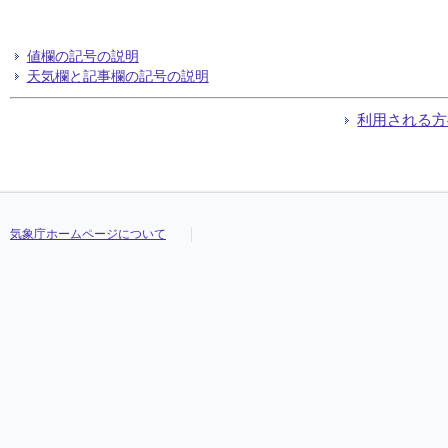
値欄の記号の説明
天気欄と記事欄の記号の説明
利用される方
気象庁ホームページについて