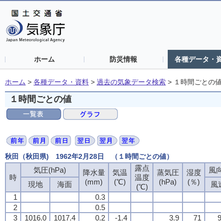
ホーム
防災情報
各種データ・
ホーム
>
各種データ・資料
>
過去の気象データ検索
>
１時間ごとの
１時間ごとの値
秋田（秋田県) 1962年2月28日 （１時間ごとの値）
露点
気圧(hPa)
風向
降水量
気温
蒸気圧
湿度
時
温度
(mm)
(℃)
(hPa)
(％)
現地
海面
風
(℃)
1
0.3
2
0.5
3
1016.0
1017.4
0.2
-1.4
3.9
71
9