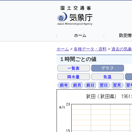
ホーム
防災情
ホーム
>
各種データ・資料
>
過去の気象
１時間ごとの値