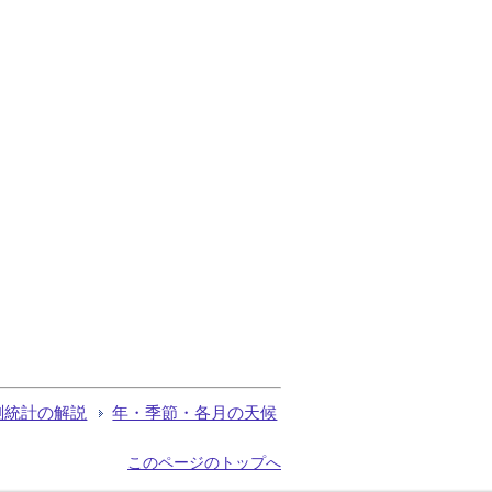
測統計の解説
年・季節・各月の天候
このページのトップへ