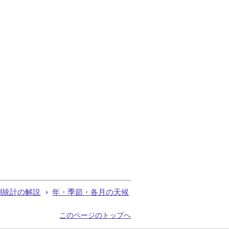
測統計の解説
年・季節・各月の天候
このページのトップへ