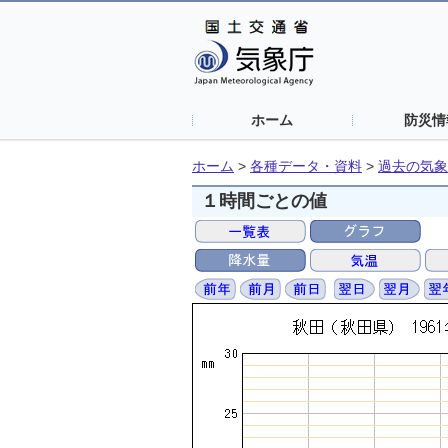
ホーム
防災情
ホーム
>
各種データ・資料
>
過去の気象
１時間ごとの値