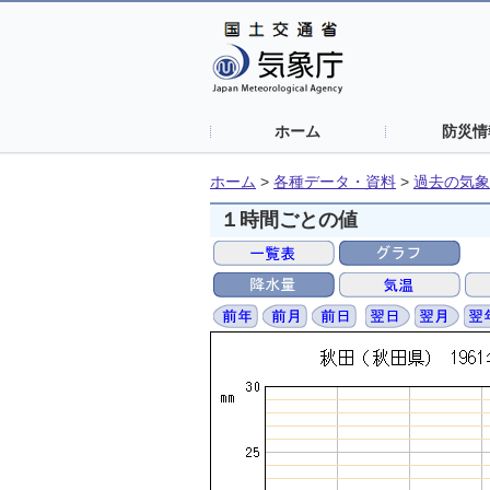
ホーム
防災情
ホーム
>
各種データ・資料
>
過去の気象
１時間ごとの値