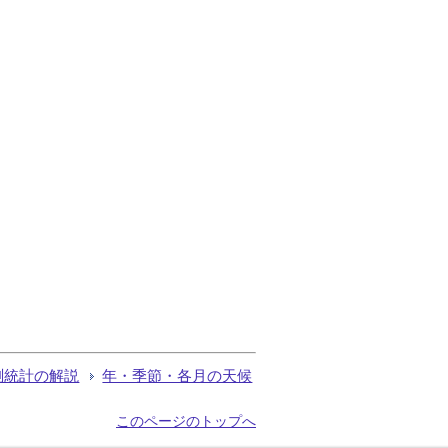
測統計の解説
年・季節・各月の天候
このページのトップへ