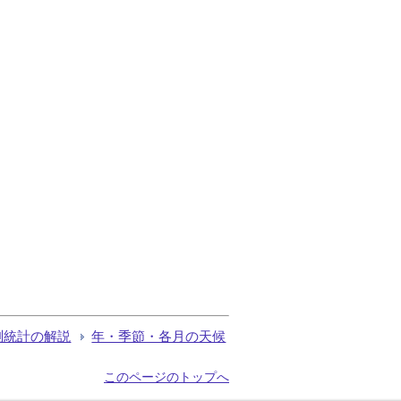
測統計の解説
年・季節・各月の天候
このページのトップへ