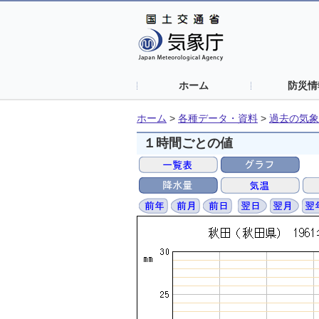
ホーム
防災情
ホーム
>
各種データ・資料
>
過去の気象
１時間ごとの値