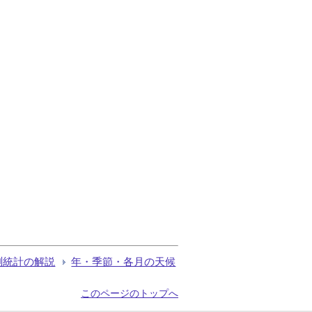
測統計の解説
年・季節・各月の天候
このページのトップへ