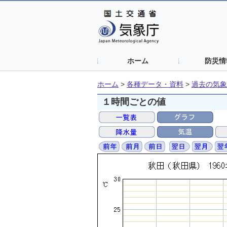
ホーム
防災情
ホーム
>
各種データ・資料
>
過去の気象
１時間ごとの値