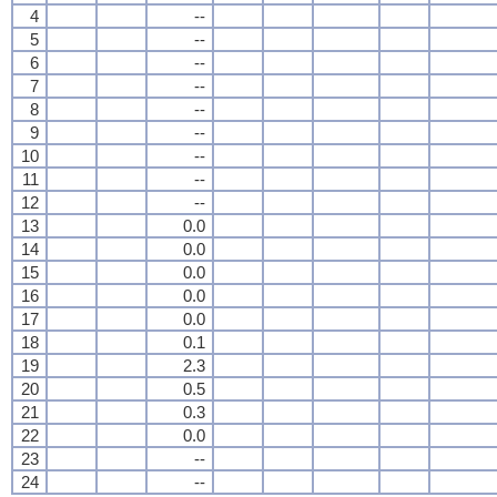
4
--
5
--
6
--
7
--
8
--
9
--
10
--
11
--
12
--
13
0.0
14
0.0
15
0.0
16
0.0
17
0.0
18
0.1
19
2.3
20
0.5
21
0.3
22
0.0
23
--
24
--