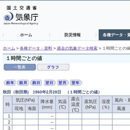
ホーム
防災情報
各種データ・
ホーム
>
各種データ・資料
>
過去の気象データ検索
>
１時間ごとの
１時間ごとの値
秋田（秋田県) 1960年2月28日 （１時間ごとの値）
露点
気圧(hPa)
風向・風
降水量
気温
蒸気圧
湿度
時
温度
(mm)
(℃)
(hPa)
(％)
現地
海面
風速
(℃)
1
--
2
--
3
--