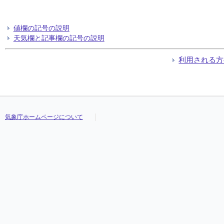
値欄の記号の説明
天気欄と記事欄の記号の説明
利用される方
気象庁ホームページについて