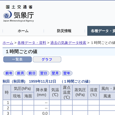
ホーム
防災情報
各種データ・
ホーム
>
各種データ・資料
>
過去の気象データ検索
>
１時間ごとの
１時間ごとの値
秋田（秋田県) 1959年11月12日 （１時間ごとの値）
露点
露点
露点
露点
気圧(hPa)
気圧(hPa)
気圧(hPa)
気圧(hPa)
風向・風
風向・風
風向・風
風向・風
降水量
降水量
降水量
降水量
気温
気温
気温
気温
蒸気圧
蒸気圧
蒸気圧
蒸気圧
湿度
湿度
湿度
湿度
時
時
時
時
温度
温度
温度
温度
(mm)
(mm)
(mm)
(mm)
(℃)
(℃)
(℃)
(℃)
(hPa)
(hPa)
(hPa)
(hPa)
(％)
(％)
(％)
(％)
現地
現地
現地
現地
海面
海面
海面
海面
風速
風速
風速
風速
(℃)
(℃)
(℃)
(℃)
1
1
1
1
--
--
--
--
2
2
2
2
--
--
--
--
3
3
3
3
0.0
0.0
0.0
0.0