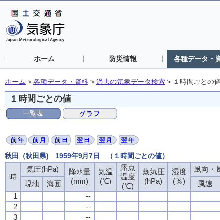
ホーム
防災情報
各種データ・
ホーム
>
各種データ・資料
>
過去の気象データ検索
>
１時間ごとの
１時間ごとの値
秋田（秋田県) 1959年9月7日 （１時間ごとの値）
露点
露点
露点
露点
気圧(hPa)
気圧(hPa)
気圧(hPa)
気圧(hPa)
風向・風
風向・風
風向・風
風向・風
降水量
降水量
降水量
降水量
気温
気温
気温
気温
蒸気圧
蒸気圧
蒸気圧
蒸気圧
湿度
湿度
湿度
湿度
時
時
時
時
温度
温度
温度
温度
(mm)
(mm)
(mm)
(mm)
(℃)
(℃)
(℃)
(℃)
(hPa)
(hPa)
(hPa)
(hPa)
(％)
(％)
(％)
(％)
現地
現地
現地
現地
海面
海面
海面
海面
風速
風速
風速
風速
(℃)
(℃)
(℃)
(℃)
1
1
1
1
--
--
--
--
2
2
2
2
--
--
--
--
3
3
3
3
--
--
--
--