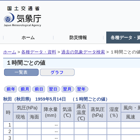
ホーム
防災情報
各種データ・
ホーム
>
各種データ・資料
>
過去の気象データ検索
>
１時間ごとの
１時間ごとの値
秋田（秋田県) 1959年5月14日 （１時間ごとの値）
露点
露点
露点
露点
気圧(hPa)
気圧(hPa)
気圧(hPa)
気圧(hPa)
風向・風
風向・風
風向・風
風向・風
降水量
降水量
降水量
降水量
気温
気温
気温
気温
蒸気圧
蒸気圧
蒸気圧
蒸気圧
湿度
湿度
湿度
湿度
時
時
時
時
温度
温度
温度
温度
(mm)
(mm)
(mm)
(mm)
(℃)
(℃)
(℃)
(℃)
(hPa)
(hPa)
(hPa)
(hPa)
(％)
(％)
(％)
(％)
現地
現地
現地
現地
海面
海面
海面
海面
風速
風速
風速
風速
(℃)
(℃)
(℃)
(℃)
1
1
1
1
--
--
--
--
2
2
2
2
--
--
--
--
3
3
3
3
--
--
--
--