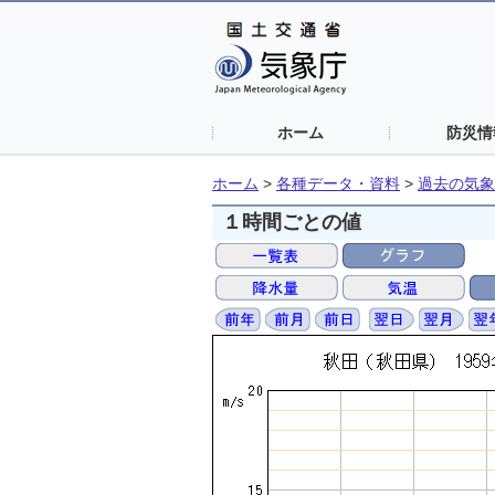
ホーム
防災情
ホーム
>
各種データ・資料
>
過去の気象
１時間ごとの値