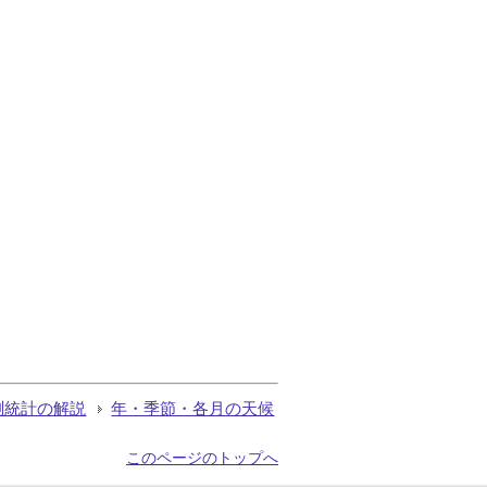
測統計の解説
年・季節・各月の天候
このページのトップへ