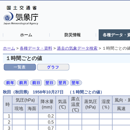
ホーム
防災情報
各種データ・
ホーム
>
各種データ・資料
>
過去の気象データ検索
>
１時間ごとの
１時間ごとの値
秋田（秋田県) 1958年10月27日 （１時間ごとの値）
露点
露点
露点
露点
気圧(hPa)
気圧(hPa)
気圧(hPa)
気圧(hPa)
風向・風
風向・風
風向・風
風向・風
降水量
降水量
降水量
降水量
気温
気温
気温
気温
蒸気圧
蒸気圧
蒸気圧
蒸気圧
湿度
湿度
湿度
湿度
時
時
時
時
温度
温度
温度
温度
(mm)
(mm)
(mm)
(mm)
(℃)
(℃)
(℃)
(℃)
(hPa)
(hPa)
(hPa)
(hPa)
(％)
(％)
(％)
(％)
現地
現地
現地
現地
海面
海面
海面
海面
風速
風速
風速
風速
(℃)
(℃)
(℃)
(℃)
1
1
1
1
0.2
0.2
0.2
0.2
2
2
2
2
0.5
0.5
0.5
0.5
3
3
3
3
0.7
0.7
0.7
0.7