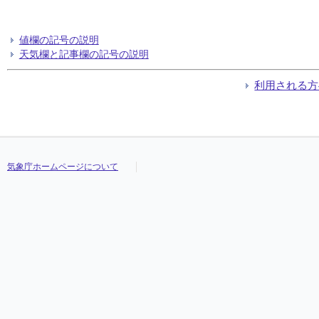
値欄の記号の説明
天気欄と記事欄の記号の説明
利用される方
気象庁ホームページについて