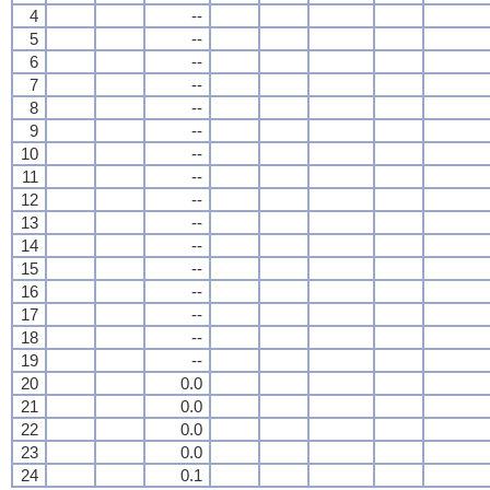
4
--
5
--
6
--
7
--
8
--
9
--
10
--
11
--
12
--
13
--
14
--
15
--
16
--
17
--
18
--
19
--
20
0.0
21
0.0
22
0.0
23
0.0
24
0.1