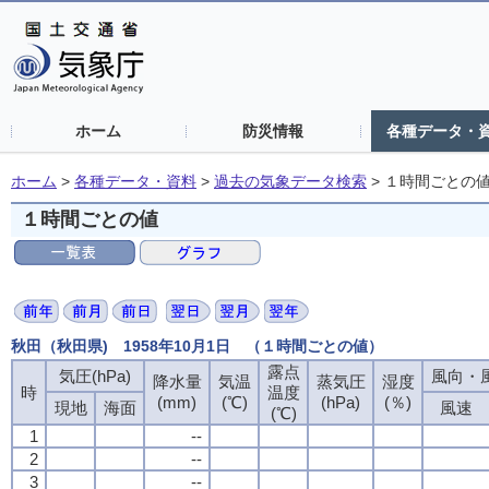
ホーム
防災情報
各種データ・
ホーム
>
各種データ・資料
>
過去の気象データ検索
>
１時間ごとの
１時間ごとの値
秋田（秋田県) 1958年10月1日 （１時間ごとの値）
露点
気圧(hPa)
風向・風
降水量
気温
蒸気圧
湿度
時
温度
(mm)
(℃)
(hPa)
(％)
現地
海面
風速
(℃)
1
--
2
--
3
--