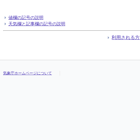
値欄の記号の説明
天気欄と記事欄の記号の説明
利用される方
気象庁ホームページについて