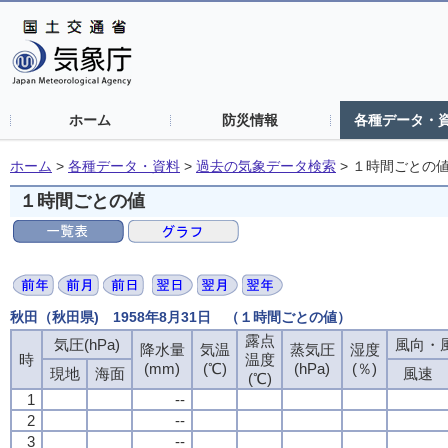
ホーム
防災情報
各種データ・
ホーム
>
各種データ・資料
>
過去の気象データ検索
>
１時間ごとの
１時間ごとの値
秋田（秋田県) 1958年8月31日 （１時間ごとの値）
露点
気圧(hPa)
風向・風
降水量
気温
蒸気圧
湿度
時
温度
(mm)
(℃)
(hPa)
(％)
現地
海面
風速
(℃)
1
--
2
--
3
--