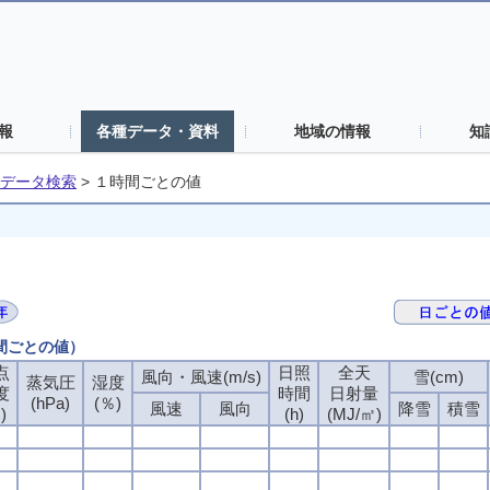
報
各種データ・資料
地域の情報
知
データ検索
>
１時間ごとの値
時間ごとの値）
点
日照
全天
風向・風速(m/s)
雪(cm)
蒸気圧
湿度
度
時間
日射量
(hPa)
(％)
風速
風向
降雪
積雪
)
(h)
(MJ/㎡)