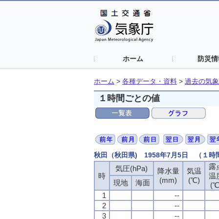
ホーム
防災情
ホーム
>
各種データ・資料
>
過去の気象
１時間ごとの値
秋田（秋田県) 1958年7月5日 （１
露
気圧(hPa)
降水量
気温
時
温
(mm)
(℃)
現地
海面
(℃
1
--
2
--
3
--