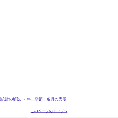
測統計の解説
年・季節・各月の天候
このページのトップへ