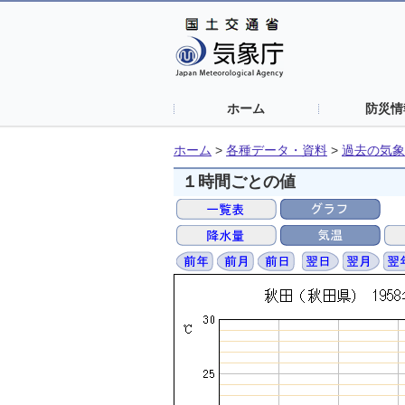
ホーム
防災情
ホーム
>
各種データ・資料
>
過去の気象
１時間ごとの値