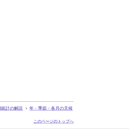
測統計の解説
年・季節・各月の天候
このページのトップへ