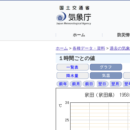
ホーム
防災情
ホーム
>
各種データ・資料
>
過去の気象
１時間ごとの値